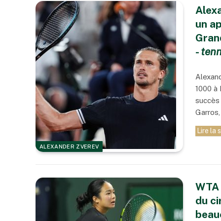
Alex
un ap
Gran
-
tenn
Alexand
1000 à 
succès 
Garros,
Lire la 
ALEXANDER ZVEREV
WTA >
du ci
beau