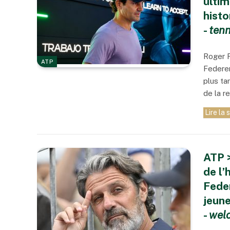
ultim
histo
-
tenn
Roger 
ATP
Federer
plus ta
de la 
Lire la 
ATP 
de l’
Feder
jeune
-
welo