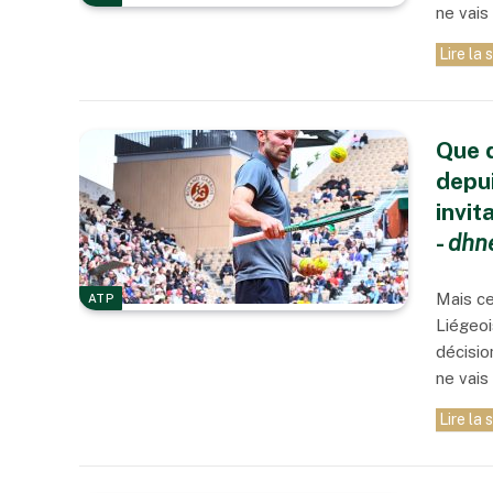
ne vais
Lire la 
Que d
depui
invit
-
dhn
Mais ce
ATP
Liégeoi
décisio
ne vais
Lire la 