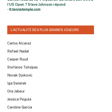
l’US Open ? Steve Johnson répond
-
fr.tennistemple.com
L’ACTUALITÉ DES PLUS GRANDS JOUEURS
Carlos Alcaraz
Rafael Nadal
Casper Ruud
Stefanos Tsitsipas
Novak Djokovic
Iga Swiatek
Ons Jabeur
Jessica Pegula
Caroline Garcia