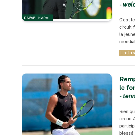
-
welo
RAFAEL NADAL
C’est l
circuit
la jeune
mondial
Lire la 
Remp
le fo
-
tenn
Bien qu
circuit
partici
blessé 