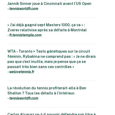
Jannik Sinner joue à Cincinnati avant l’US Open
-
tennisworldfr.com
« J’ai déjà gagné sept Masters 1000, ça va » :
Zverev relativise après sa défaite à Montréal
-
fr.tennistemple.com
WTA – Toronto > Tests génétiques sur le circuit
féminin, Rybakina ne comprend pas : « Je ne dirais
pas que c’est inutile, mais je pense que ça se
passait très bien sans ces contrôles »
-
welovetennis.fr
La révolution du tennis profiterait-elle à Ben
Shelton ? Tous les détails à l’intérieur.
-
tennisworldfr.com
Carlos Alcaraz va-t-il pouvoir défendre son titre à