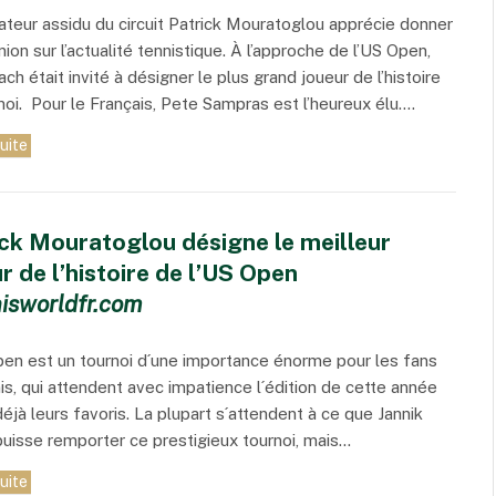
teur assidu du circuit Patrick Mouratoglou apprécie donner
ion sur l’ac­tua­lité tennis­tique. À l’ap­proche de l’US Open,
h était invité à dési­gner le plus grand joueur de l’his­toire
noi. Pour le Français, Pete Sampras est l’heu­reux élu.…
suite
ick Mouratoglou désigne le meilleur
r de l’histoire de l’US Open
isworldfr.com
en est un tournoi d´une importance énorme pour les fans
is, qui attendent avec impatience l´édition de cette année
déjà leurs favoris. La plupart s´attendent à ce que Jannik
puisse remporter ce prestigieux tournoi, mais…
suite