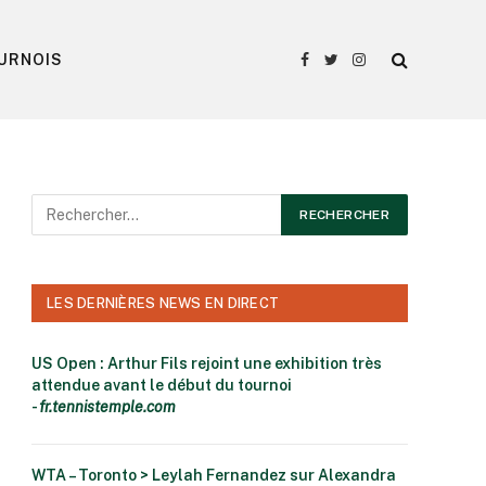
URNOIS
Facebook
Twitter
Instagram
LES DERNIÈRES NEWS EN DIRECT
US Open : Arthur Fils rejoint une exhibition très
attendue avant le début du tournoi
-
fr.tennistemple.com
WTA – Toronto > Leylah Fernandez sur Alexandra