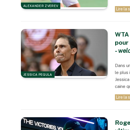
ALEXANDER ZVEREV
Lire la 
WTA 
pour 
-
welo
Dans un
le plus
JESSICA PEGULA
Jessica
caine qu
Lire la 
Roge