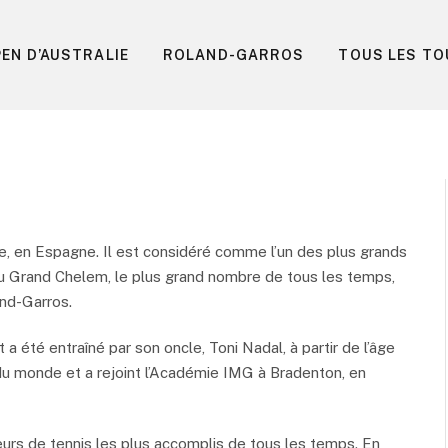
EN D’AUSTRALIE
ROLAND-GARROS
TOUS LES TO
e, en Espagne. Il est considéré comme l’un des plus grands
s du Grand Chelem, le plus grand nombre de tous les temps,
and-Garros.
a été entraîné par son oncle, Toni Nadal, à partir de l’âge
s du monde et a rejoint l’Académie IMG à Bradenton, en
eurs de tennis les plus accomplis de tous les temps. En